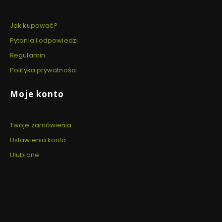
Jak kupować?
Pytania i odpowiedzi
Regulamin
Polityka prywatności
Moje konto
Twoje zamówienia
Ustawienia konta
Ulubione
Newsletter
Zapisz się, aby otrzymywać najlepsze oferty i zyskać dostęp
do eksperckich porad.