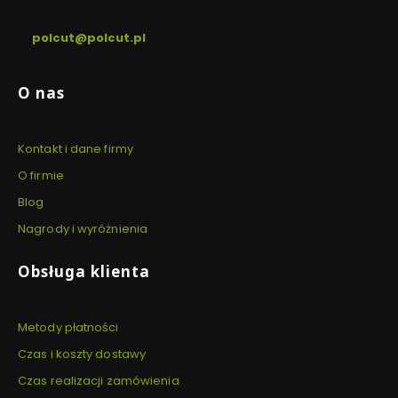
pon. - pt. / 9:00 - 16:00
polcut@polcut.pl
Linki w stopce
O nas
Kontakt i dane firmy
O firmie
Blog
Nagrody i wyróżnienia
Obsługa klienta
Metody płatności
Czas i koszty dostawy
Czas realizacji zamówienia