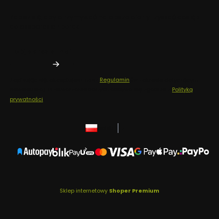
Zapisz się, aby otrzymywać najlepsze oferty i zyskać dostęp
do eksperckich porad.
Twój adres e-mail
Zapisując się, akceptujesz nasz
Regulamin
(w zakresie dotyczącym
Newslettera). Przetwarzanie danych odbywa się zgodnie z
Polityką
prywatności
.
polski
zł
Sklep internetowy
Shoper Premium