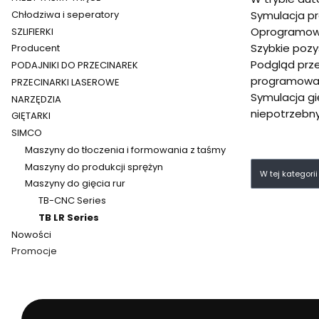
Symulacja pr
Chłodziwa i seperatory
Oprogramow
SZLIFIERKI
Szybkie pozy
Producent
Podgląd prz
PODAJNIKI DO PRZECINAREK
programowan
PRZECINARKI LASEROWE
Symulacja gi
NARZĘDZIA
niepotrzebny
GIĘTARKI
SIMCO
Maszyny do tłoczenia i formowania z taśmy
Lista pr
Maszyny do produkcji sprężyn
W tej kategori
Maszyny do gięcia rur
TB-CNC Series
TB LR Series
Nowości
Promocje
Koniec menu