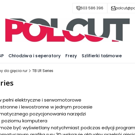
603 586 396
polcut@pol
GP
Chłodziwa i seperatory
Frezy
Szlifierki taśmowe
y do gięcia rur
TB LR Series
ries
 pełni elektryczne i serwomotorowe
stronne i lewostronne w jednym procesie
omatycznego pozycjonowania narzędzi
z poziomu komputera
3D może być wyświetlany natychmiast podczas edycji program
omatycznym grafika rury 3D wskazuje aktualny przekrój gięc