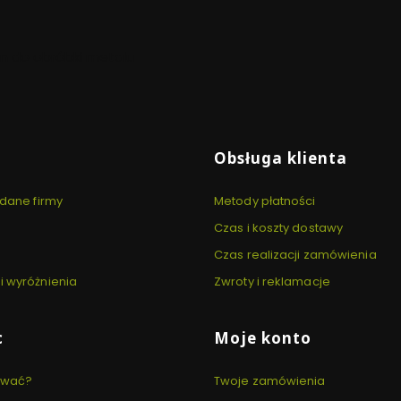
yn do obróbki metalu
 stopce
Obsługa klienta
 dane firmy
Metody płatności
Czas i koszty dostawy
Czas realizacji zamówienia
i wyróżnienia
Zwroty i reklamacje
c
Moje konto
ować?
Twoje zamówienia