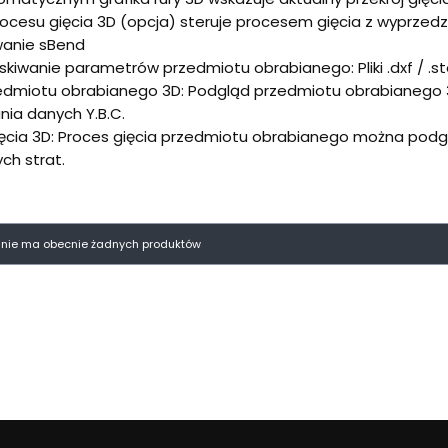
ocesu gięcia 3D (opcja) steruje procesem gięcia z wyprzedz
anie sBend
skiwanie parametrów przedmiotu obrabianego: Pliki .dxf / .
edmiotu obrabianego 3D: Podgląd przedmiotu obrabianego 3
ia danych Y.B.C.
ęcia 3D: Proces gięcia przedmiotu obrabianego można podg
ch strat.
oduktów
i nie ma obecnie żadnych produktów