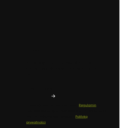
Newsletter
Zapisz się, aby otrzymywać najlepsze
oferty i zyskać dostęp do eksperckich
porad.
Twój adres e-mail
Zapisując się, akceptujesz nasz
Regulamin
(w
zakresie dotyczącym Newslettera). Przetwarzanie
danych odbywa się zgodnie z
Polityką
prywatności
.