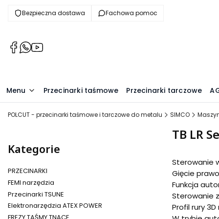
Bezpieczna dostawa
Fachowa pomoc
(Otwiera
(Otwiera
(Otwiera
się
się
się
w
w
w
nowej
nowej
nowej
Menu
Przecinarki taśmowe
Przecinarki tarczowe
A
karcie)
karcie)
karcie)
POLCUT - przecinarki taśmowe i tarczowe do metalu
SIMCO
Maszyn
TB LR Se
Kategorie
Sterowanie w
PRZECINARKI
Gięcie prawo
FEMI narzędzia
Funkcja aut
Przecinarki TSUNE
Sterowanie 
Elektronarzędzia ATEX POWER
Profil rury 
FREZY TAŚMY TNĄCE
W trybie aut