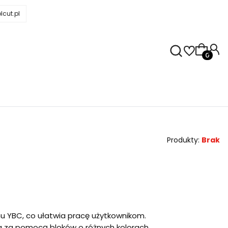
cut.pl
Produkty
Produkty:
Brak
u YBC, co ułatwia pracę użytkownikom.
ia za pomocą bloków o różnych kolorach.