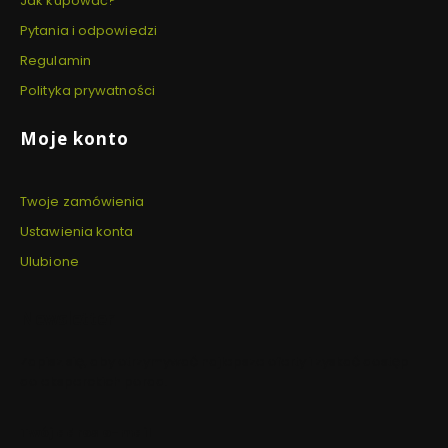
Jak kupować?
Pytania i odpowiedzi
Regulamin
Polityka prywatności
Moje konto
Twoje zamówienia
Ustawienia konta
Ulubione
Newsletter
Zapisz się, aby otrzymywać najlepsze oferty i zyskać dostęp
do eksperckich porad.
Twój adres e-mail