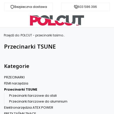
Bezpieczna dostawa
Fachowa pomoc
603 586 396
Przejdź do:
POLCUT - przecinarki taśmowe i tarczowe do metalu
Przecinarki TSUNE
Kategorie
PRZECINARKI
FEMI narzędzia
Przecinarki TSUNE
Przecinarki tarczowe do stali
Przecinarki tarczowe do aluminium
Elektronarzędzia ATEX POWER
FREZY TAŚMY TNĄCE