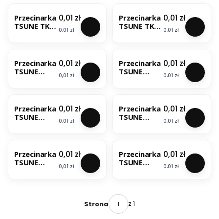
Cena
Cena
0,01 zł
0,01 zł
Przecinarka
Przecinarka
TSUNE TK-
TSUNE TK-
Cena
Cena
0,01 zł
0,01 zł
70GL
80GL
Cena
Cena
0,01 zł
0,01 zł
Przecinarka
Przecinarka
TSUNE
TSUNE
Cena
Cena
0,01 zł
0,01 zł
TK100/130G
TK160GL
L
Cena
Cena
0,01 zł
0,01 zł
Przecinarka
Przecinarka
TSUNE
TSUNE
Cena
Cena
0,01 zł
0,01 zł
TK5C-260G
TK5M-
150GL
Cena
Cena
0,01 zł
0,01 zł
Przecinarka
Przecinarka
TSUNE
TSUNE
Cena
Cena
0,01 zł
0,01 zł
TK5M-90GL
TKA50
z 1
Strona