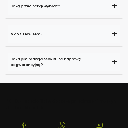
Jaką przecinarkę wybrać?
A co z serwisem?
Jaka jest reakcja serwisu na naprawę
pogwarancyjną?
POLCUT
specjaliści w doborze przecinarek i maszyn
do obróbki metalu
(Otwiera
(Otwiera
(Otwiera