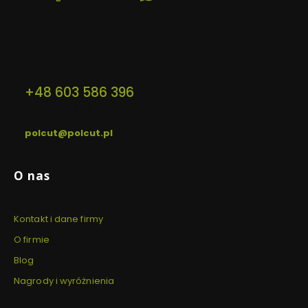
się
się
się
w
w
w
nowej
nowej
nowej
karcie)
karcie)
karcie)
Kontakt
+48 603 586 396
pon. - pt. / 9:00 - 16:00
polcut@polcut.pl
Linki w stopce
O nas
Kontakt i dane firmy
O firmie
Blog
Nagrody i wyróżnienia