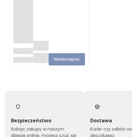
Szlifierk
a
Niedostępny
GECAM/EUROFINTEC
taśmow
a
mod.123
Bezpieczeństwo
Dostawa
Robiąc zakupy w naszym
Kurier czy odbiór osob
sklepie online, możesz czuć się
decydujesz.