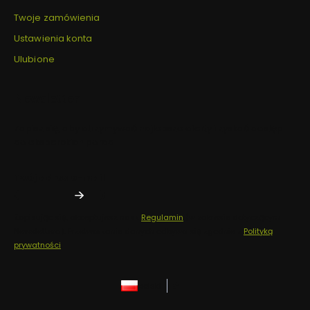
Twoje zamówienia
Ustawienia konta
Ulubione
Newsletter
Zapisz się, aby otrzymywać najlepsze oferty i zyskać dostęp
do eksperckich porad.
Twój adres e-mail
Zapisując się, akceptujesz nasz
Regulamin
(w zakresie dotyczącym
Newslettera). Przetwarzanie danych odbywa się zgodnie z
Polityką
prywatności
.
polski
zł