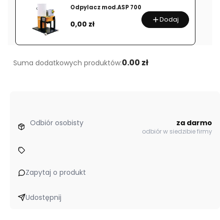
Odpylacz mod.ASP 700
Dodaj
Cena
0,00 zł
0.00 zł
Suma dodatkowych produktów:
Odbiór osobisty
za darmo
odbiór w siedzibie firmy
Zapytaj o produkt
Udostępnij