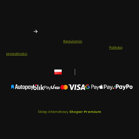
Zapisz się, aby otrzymywać najlepsze oferty i zyskać dostęp
do eksperckich porad.
Twój adres e-mail
Zapisując się, akceptujesz nasz
Regulamin
(w zakresie dotyczącym
Newslettera). Przetwarzanie danych odbywa się zgodnie z
Polityką
prywatności
.
polski
zł
Sklep internetowy
Shoper Premium