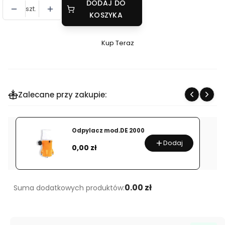
DODAJ DO
szt.
KOSZYKA
Kup Teraz
Szybki
zakup
dla
produktu
Zalecane przy zakupie:
SZLIFIERKA
STOŁOWA
Model
Odpylacz mod.DE 2000
143/M
Dodaj
Cena
EVO
0,00 zł
0.00 zł
Suma dodatkowych produktów: