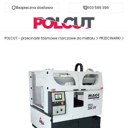
Bezpieczna dostawa
Fachowa pomoc
603 586 396
POLCUT - przecinarki taśmowe i tarczowe do metalu
PRZECINARKI
P