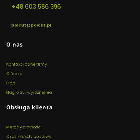
+48 603 586 396
pon. - pt. / 9:00 - 16:00
polcut@polcut.pl
Linki w stopce
O nas
Kontakt i dane firmy
O firmie
Blog
Nagrody i wyróżnienia
Obsługa klienta
Metody płatności
Czas i koszty dostawy