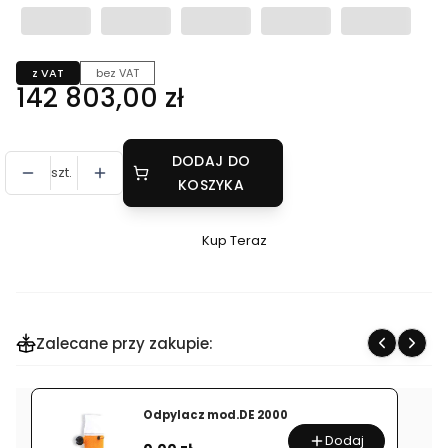
z VAT
bez VAT
Cena
142 803,00 zł
DODAJ DO
szt.
KOSZYKA
Kup Teraz
Szybki
zakup
dla
produktu
Zalecane przy zakupie:
Przecinarka
/
Piła
Odpylacz mod.DE 2000
taśmowa
Dodaj
Cena
SPECIAL