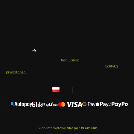
Newsletter
Zapisz się, aby otrzymywać najlepsze oferty i zyskać dostęp
do eksperckich porad.
Twój adres e-mail
Zapisując się, akceptujesz nasz
Regulamin
(w zakresie dotyczącym
Newslettera). Przetwarzanie danych odbywa się zgodnie z
Polityką
prywatności
.
polski
zł
Sklep internetowy
Shoper Premium