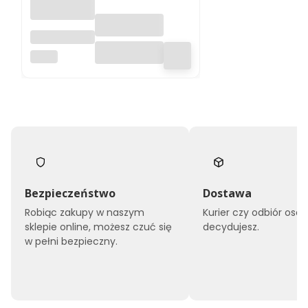
Automatycz
na
MACC
przecinarka
tarczowa /
Piła NTA 370
G
Bezpieczeństwo
Dostawa
Robiąc zakupy w naszym
Kurier czy odbiór osob
sklepie online, możesz czuć się
decydujesz.
w pełni bezpieczny.