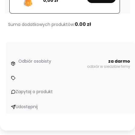
0,00 zł
280
AV
0.00 zł
Suma dodatkowych produktów:
Odbiór osobisty
za darmo
odbiór w siedzibie firmy
Zapytaj o produkt
Udostępnij