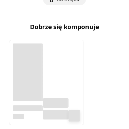
Dobrze się komponuje
Przecinarka
tarczowa /
MACC
Piła NEW 315E