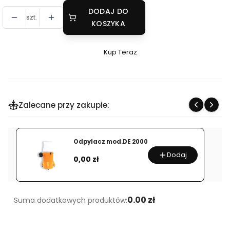
DODAJ DO
szt.
KOSZYKA
Kup Teraz
Szybki
zakup
dla
produktu
Zalecane przy zakupie:
Przecinarka
/
Piła
Odpylacz mod.DE 2000
taśmowa
Dodaj
Cena
SPECIAL
0,00 zł
391
AVG
0.00 zł
Suma dodatkowych produktów: