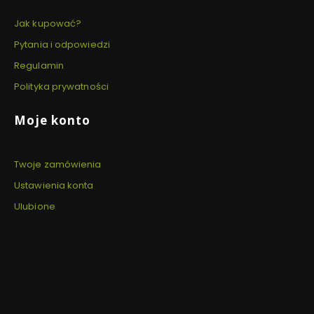
Jak kupować?
Pytania i odpowiedzi
Regulamin
Polityka prywatności
Moje konto
Twoje zamówienia
Ustawienia konta
Ulubione
Newsletter
Zapisz się, aby otrzymywać najlepsze oferty i zyskać dostęp
do eksperckich porad.