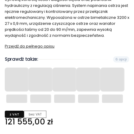
hydrauliczny z regulacją ciśnienia. System napinania ostrza jest
ręcznie regulowany i kontrolowany przez przełącznik
elektromechaniczny. Wyposażona w ostrze bimetaliczne 3200 x
27 x 0,9 mm, urządzenie czyszczące ostrze oraz wariator
prędkości taśmy od 20 do 90 m/min, zapewnia wysoką
wydajność i zgodność z normami bezpieczeństwa.
Przejdź do pełnego opisu
Sprawdź także:
6 opcji
z VAT
bez VAT
Cena
121 555,00 zł