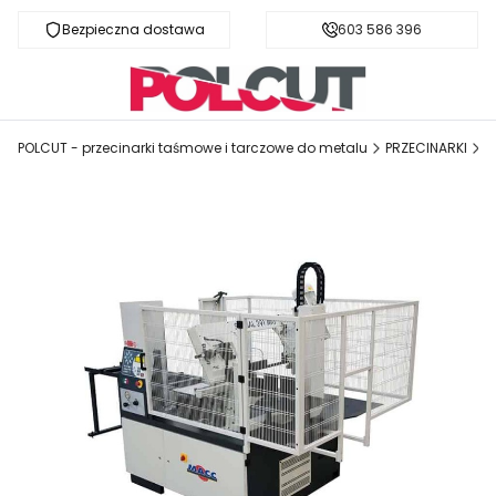
Bezpieczna dostawa
Fachowa pomoc
603 586 396
POLCUT - przecinarki taśmowe i tarczowe do metalu
PRZECINARKI
P