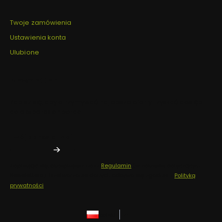
Twoje zamówienia
Ustawienia konta
Ulubione
Newsletter
Zapisz się, aby otrzymywać najlepsze oferty i zyskać dostęp
do eksperckich porad.
Twój adres e-mail
Zapisując się, akceptujesz nasz
Regulamin
(w zakresie dotyczącym
Newslettera). Przetwarzanie danych odbywa się zgodnie z
Polityką
prywatności
.
polski
zł