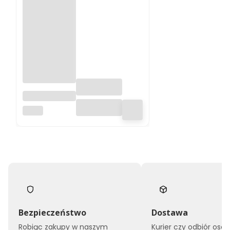
Przecinarka
tarczowa /
MACC
Piła NTA 315
Bezpieczeństwo
Dostawa
Robiąc zakupy w naszym
Kurier czy odbiór osob