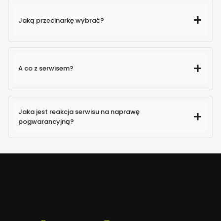
Jaką przecinarkę wybrać?
A co z serwisem?
Jaka jest reakcja serwisu na naprawę
pogwarancyjną?
POLCUT
specjaliści w doborze przecinarek i maszyn
do obróbki metalu