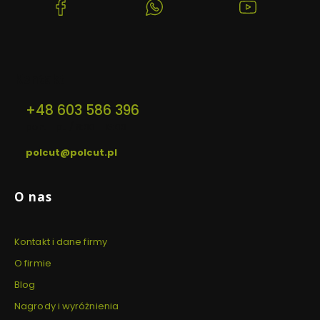
(Otwiera
(Otwiera
(Otwiera
się
się
się
w
w
w
nowej
nowej
nowej
karcie)
karcie)
karcie)
Kontakt
+48 603 586 396
pon. - pt. / 9:00 - 16:00
polcut@polcut.pl
Linki w stopce
O nas
Kontakt i dane firmy
O firmie
Blog
Nagrody i wyróżnienia