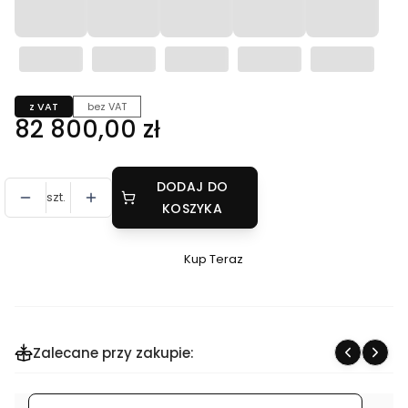
z VAT
bez VAT
Cena
82 800,00 zł
DODAJ DO
szt.
KOSZYKA
Kup Teraz
Szybki
zakup
dla
produktu
Zalecane przy zakupie:
Przecinarka
tarczowa
/