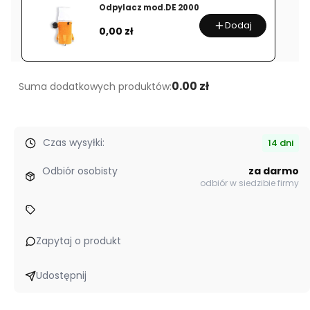
Odpylacz mod.DE 2000
Piła
Dodaj
Cena
TA
0,00 zł
400
A
0.00 zł
Suma dodatkowych produktów:
Czas wysyłki:
14 dni
Odbiór osobisty
za darmo
odbiór w siedzibie firmy
Zapytaj o produkt
Udostępnij